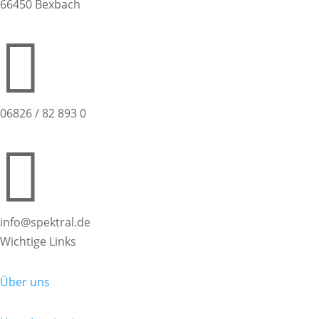
66450 Bexbach

06826 / 82 893 0

info@spektral.de
Wichtige Links
Über uns