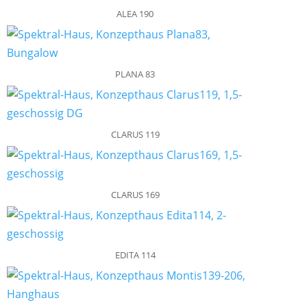
ALEA 190
PLANA 83
CLARUS 119
CLARUS 169
EDITA 114