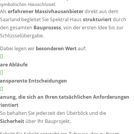
symbolischen Hausschlüssel.
Als
erfahrener Massivhausanbieter
direkt aus dem
Saarland begleitet Sie Spektral-Haus
strukturiert
durch
den gesamten
Bauprozess
, von der ersten Idee bis zur
Schlüsselübergabe.
Dabei legen wir
besonderen Wert
auf:

lare Abläufe

ransparente Entscheidungen

lanung, die sich an Ihren tatsächlichen Anforderungen
rientiert
So behalten Sie jederzeit den Überblick und die
Sicherheit
über Ihr Bauprojekt.
Schritt für Schritt entsteht ein Zuhause, das zu Ihrem